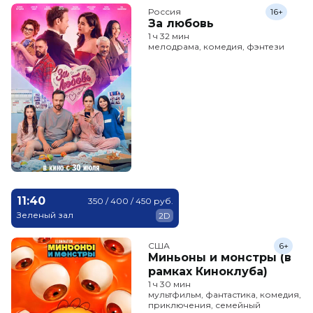
Россия
16+
За любовь
1 ч 32 мин
мелодрама, комедия, фэнтези
11:40
350 / 400 / 450 руб.
Зеленый зал
2D
США
6+
Миньоны и монстры (в
рамках Киноклуба)
1 ч 30 мин
мультфильм, фантастика, комедия,
приключения, семейный