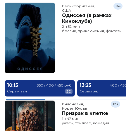
Великобритания,

16+
США
Одиссея (в рамках
Киноклуба)
2 ч 52 мин
боевик, приключения, фэнтези
10:15
13:25
350 / 400 / 450 руб.
400 / 450 / 
Серый зал
Серый зал
2D
Индонезия,

18+
Корея Южная
Призрак в клетке
1 ч 47 мин
ужасы, триллер, комедия