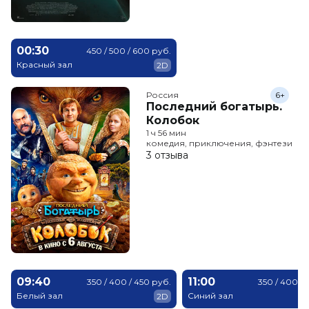
00:30
450 / 500 / 600 руб.
Красный зал
2D
Россия
6+
Последний богатырь.
Колобок
1 ч 56 мин
комедия, приключения, фэнтези
3 отзыва
09:40
11:00
350 / 400 / 450 руб.
350 / 400 / 
Белый зал
Синий зал
2D