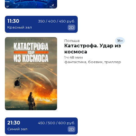
11:30
350 / 400 / 450 руб.
Красный зал
2D
Польша
18+
Катастрофа. Удар из
космоса
1 ч 48 мин
фантастика, боевик, триллер
21:30
450 / 500 / 600 руб.
Синий зал
2D