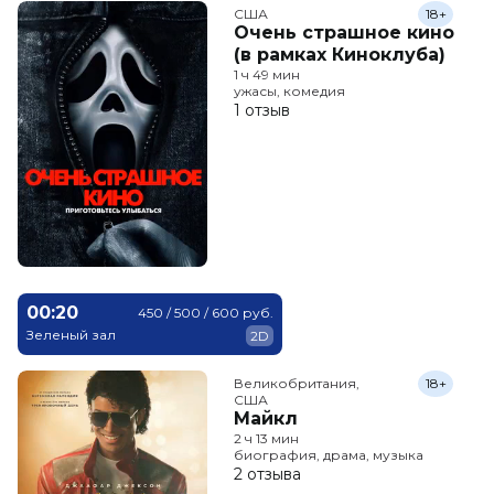
США
18+
Очень страшное кино
(в рамках Киноклуба)
1 ч 49 мин
ужасы, комедия
1 отзыв
00:20
450 / 500 / 600 руб.
Зеленый зал
2D
Великобритания,

18+
США
Майкл
2 ч 13 мин
биография, драма, музыка
2 отзыва