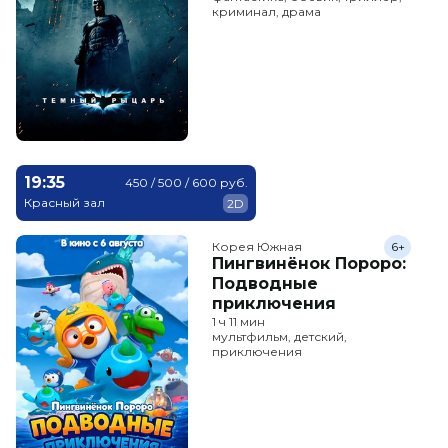
криминал, драма
19:35
450 / 500 / 600 руб.
Красный зал
2D
Корея Южная
6+
Пингвинёнок Пороро:
Подводные
приключения
1 ч 11 мин
мультфильм, детский,
приключения