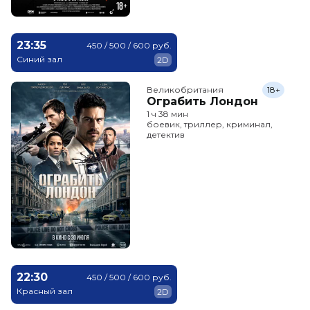
23:35
450 / 500 / 600 руб.
Синий зал
2D
Великобритания
18+
Ограбить Лондон
1 ч 38 мин
боевик, триллер, криминал,
детектив
22:30
450 / 500 / 600 руб.
Красный зал
2D