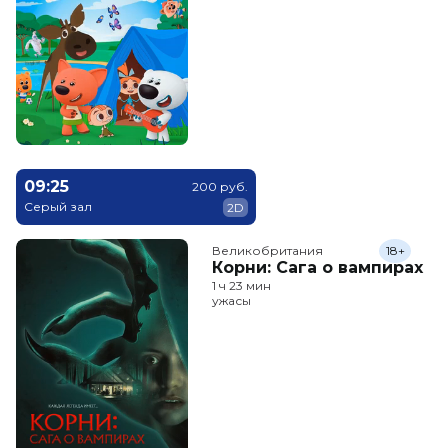
09:25
200 руб.
Серый зал
2D
Великобритания
18+
Корни: Сага о вампирах
1 ч 23 мин
ужасы