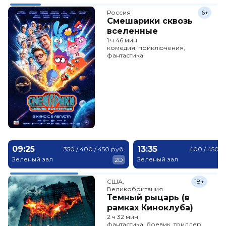
Россия
6+
Смешарики сквозь
вселенные
1 ч 46 мин
комедия, приключения,
фантастика
09:25
13:35
350 / 400 / 450 руб.
400 / 450 / 
Зеленый зал
Зеленый зал
2D
США,

18+
Великобритания
Темный рыцарь (в
рамках Киноклуба)
2 ч 32 мин
фантастика, боевик, триллер,