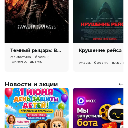
Темный рыцарь: Возрождение легенды (в рамках Киноклуба) (18+)
Крушен
фантастика, боевик,
триллер, драма,
ужасы, боевик, триллер
криминал
Новости и акции