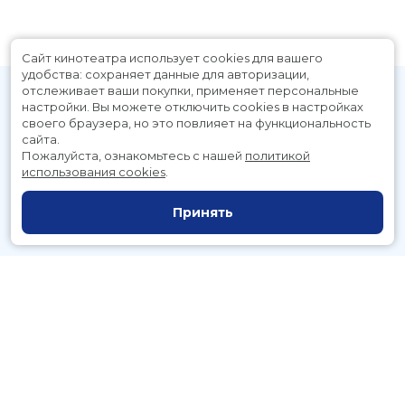
Сайт кинотеатра использует cookies для вашего
удобства: сохраняет данные для авторизации,
отслеживает ваши покупки, применяет персональные
настройки.
Вы можете отключить cookies в настройках
своего браузера, но это повлияет на функциональность
сайта.
Пожалуйста, ознакомьтесь с нашей
политикой
использования cookies
.
Расписание
Скоро в кино
Принять
Новости и акции
Служба поддержки
г. Петропавловск-Камчатский, Космический пр., д. 3а
тел.:
221-700
(автоответчик),
221-701
(заказ билетов)