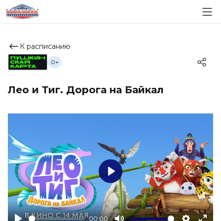
К расписанию
0+
Лео и Тиг. Дорога на Байкал
Play
00:00