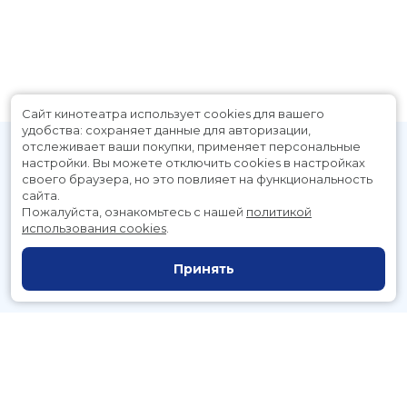
Сайт кинотеатра использует cookies для вашего
удобства: сохраняет данные для авторизации,
отслеживает ваши покупки, применяет персональные
настройки.
Вы можете отключить cookies в настройках
своего браузера, но это повлияет на функциональность
сайта.
Пожалуйста, ознакомьтесь с нашей
политикой
использования cookies
.
Расписание
Скоро в кино
Принять
Новости и акции
Служба поддержки
г. Петропавловск-Камчатский, Космический пр., д. 3а
тел.:
221-700
(автоответчик),
221-701
(заказ билетов)