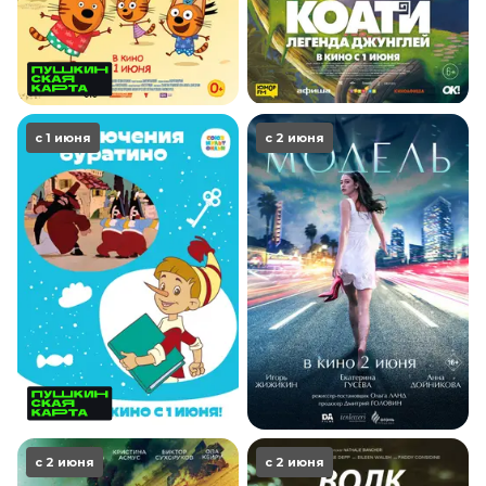
с 1 июня
с 2 июня
с 2 июня
с 2 июня