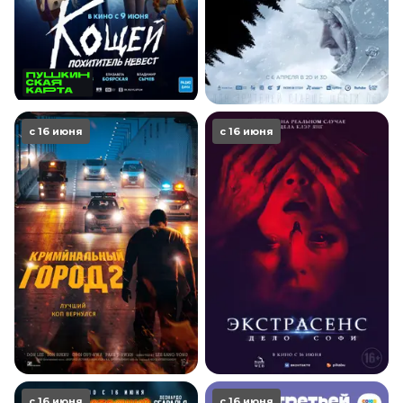
с 16 июня
с 16 июня
с 16 июня
с 16 июня