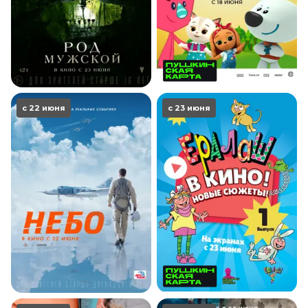
с 22 июня
с 23 июня