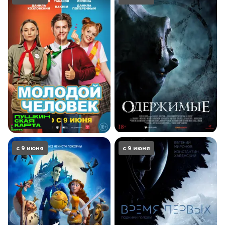
с 9 июня
с 9 июня