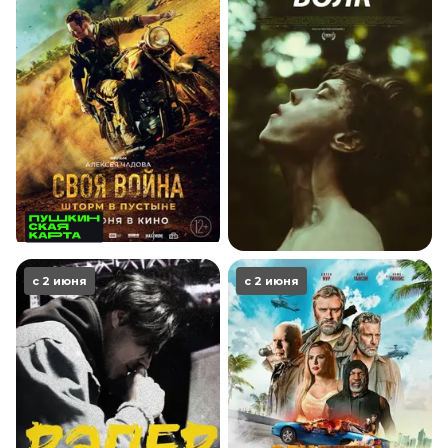
с 2 июня
с 2 июня