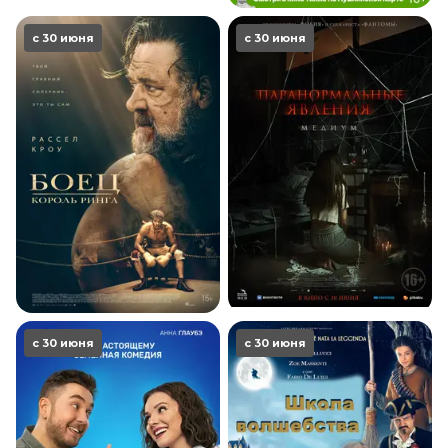
с 30 июня
с 30 июня
с 30 июня
с 30 июня