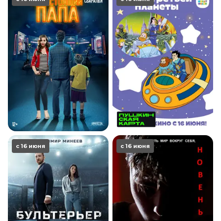
с 16 июня
с 16 июня