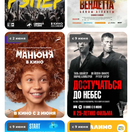
с 2 июня
с 9 июня
с 9 июня
с 9 июня