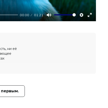
00:00
01:21
Mute
Settings
Enter
fullscree
ть, ни её
вающее
ках
 первым.