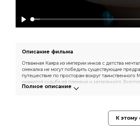
Play
Описание фильма
Отважная Каяра из империи инков с детства мечтал
смекалка не могут победить существующие предрас
путешествие по просторам вокруг таинственного Ма
окажется судьба её племени и затерянного Золотог
Полное описание
Оценка
5.7
/ 10 (2 964 голоса)
5.1
/ 10 
Год
2025
Страна
Перу
Слоган
—
К этому
Режиссер
Сезар Селада
Актеры
Наоми Серрано, Нэйт Бегл, Чарльз
Продюсеры
Дирк Хампел, Хосе Селада, Серхио
Сценаристы
Брайан Кливлэнд, Джейсон Кливлэ