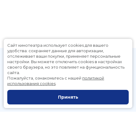
Сайт кинотеатра использует cookies для вашего
удобства: сохраняет данные для авторизации,
отслеживает ваши покупки, применяет персональные
настройки.
Вы можете отключить cookies в настройках
своего браузера, но это повлияет на функциональность
сайта.
Пожалуйста, ознакомьтесь с нашей
политикой
использования cookies
.
Расписание
Скоро в кино
Принять
Новости и акции
Служба поддержки
г. Петропавловск-Камчатский, Космический пр., д. 3а
тел.:
221-700
(автоответчик),
221-701
(заказ билетов)