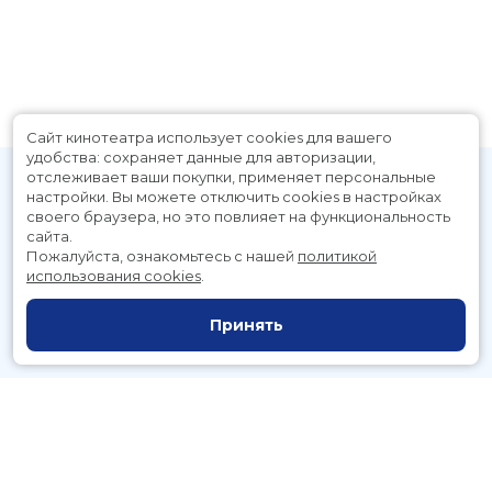
Сайт кинотеатра использует cookies для вашего
удобства: сохраняет данные для авторизации,
отслеживает ваши покупки, применяет персональные
настройки.
Вы можете отключить cookies в настройках
своего браузера, но это повлияет на функциональность
сайта.
Пожалуйста, ознакомьтесь с нашей
политикой
использования cookies
.
Расписание
Скоро в кино
Принять
Новости и акции
Служба поддержки
г. Петропавловск-Камчатский, Космический пр., д. 3а
тел.:
221-700
(автоответчик),
221-701
(заказ билетов)