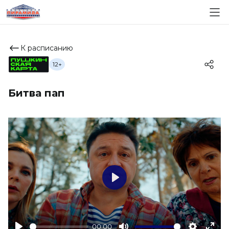
К расписанию
12+
Битва пап
Play
00:00