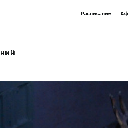
Расписание
Аф
аний