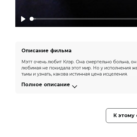
Play
Описание фильма
Мэтт очень любит Клэр. Она смертельно больна, он
любимая не покидала этот мир. Но у исполнения ж
тьмы и узнать, какова истинная цена исцеления.
Полное описание
Оценка
5.3
/ 10 (12 295 голосов)
3.8
/ 1
Год
2024
Страна
США
Слоган
«Совершив ритуал, переиграй дем
Режиссер
Дэвид Джеймс
К этому
Актеры
Джуди Маккуин Бауэр, Брэнди Ботк
Патрик Тафт, Kayla Theis, Терри То
Продюсеры
Патрик Эвальд, Джейк Хайнеке, С
Сценаристы
Дэвид Эндрю Джеймс, Ник Лафлин