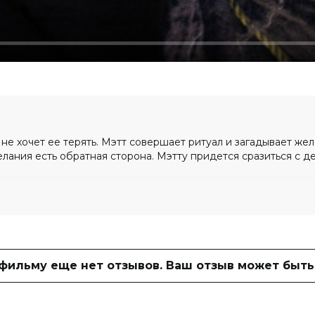
 не хочет ее терять. Мэтт совершает ритуал и загадывает же
елания есть обратная сторона. Мэтту придется сразиться с 
0 (637 голосов)
онов желаний»
 фильму еще нет отзывов. Ваш отзыв может быть
ин, Aja Nicole, Мэдисон Паллинс,
кантинс, Джон Уэллс
пенсер Фрэйзен
, Джо Заппа