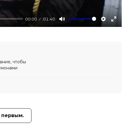
00:00
01:40
Mute
Settings
Enter
fullscree
лание, чтобы
демонами
 первым.