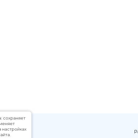
а: сохраняет
именяет
в настройках
Р
айта.