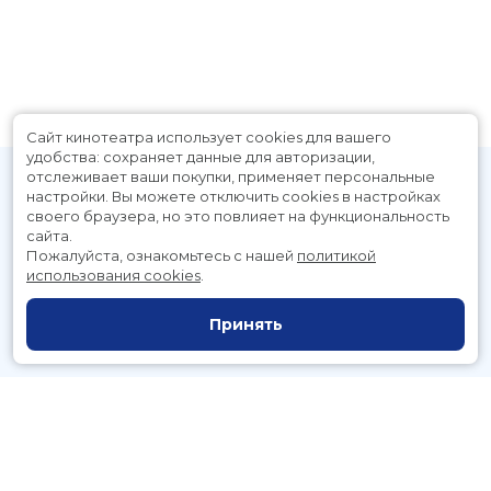
Сайт кинотеатра использует cookies для вашего
удобства: сохраняет данные для авторизации,
отслеживает ваши покупки, применяет персональные
настройки.
Вы можете отключить cookies в настройках
своего браузера, но это повлияет на функциональность
сайта.
Пожалуйста, ознакомьтесь с нашей
политикой
использования cookies
.
Расписание
Скоро в кино
Принять
Новости и акции
Служба поддержки
г. Петропавловск-Камчатский, Космический пр., д. 3а
тел.:
221-700
(автоответчик),
221-701
(заказ билетов)