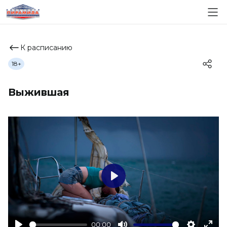
К расписанию
18+
Выжившая
Play
00:00