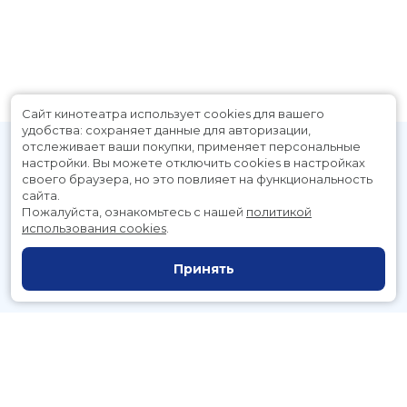
Сайт кинотеатра использует cookies для вашего
удобства: сохраняет данные для авторизации,
отслеживает ваши покупки, применяет персональные
настройки.
Вы можете отключить cookies в настройках
своего браузера, но это повлияет на функциональность
сайта.
Пожалуйста, ознакомьтесь с нашей
политикой
использования cookies
.
Расписание
Скоро в кино
Принять
Новости и акции
Служба поддержки
г. Петропавловск-Камчатский, Космический пр., д. 3а
тел.:
221-700
(автоответчик),
221-701
(заказ билетов)