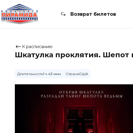
Возврат билетов
К расписанию
Шкатулка проклятия. Шепот
Длительность
1 ч 43 мин
Страна
США