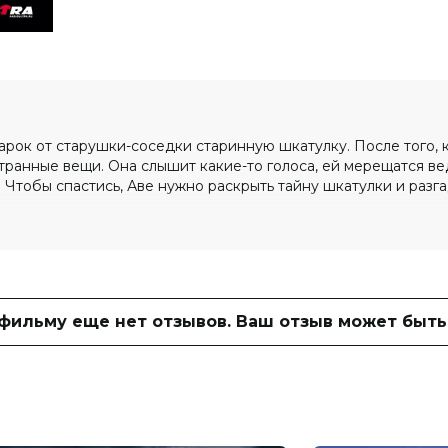
арок от старушки-соседки старинную шкатулку. После того, 
транные вещи. Она слышит какие-то голоса, ей мерещатся ве
 Чтобы спастись, Аве нужно раскрыть тайну шкатулки и разга
0 (1 500 голосов)
 шепота ведьмы»
 фильму еще нет отзывов. Ваш отзыв может быть
лис Лэфферти, Синди Хоган, Конфиданс,
Дариан Фишер
., Артур Брюс мл.
Акорье Уайт