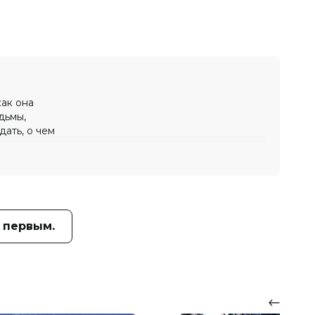
как она
дьмы,
дать, о чем
 первым.