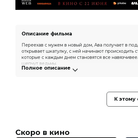
Описание фильма
Переехав с мужем в новый дом, Ава получает в под
открывает шкатулку, с ней начинают происходить с
которые с каждым днем становятся все навязчивее.
шепчут ведьмы.
Полное описание
Оценка
4.8
/ 10 (14 654 голоса)
3.0
/ 1
Год
2023
Страна
США
Слоган
«Открыв шкатулку, разгадай тайну
К этому
Режиссер
Патрысия Кепа, Акорье Уайт
Актеры
Оги Дьюк, Акорье Уайт, Сандра Эл
Зия Кэрлок, Джо Энтони Гордон, 
Продюсеры
Чарльз Бридвелл, Нельсон Барнс мл
Сценаристы
Фелипе Сиснерос, Патрысия Кепа, 
Скоро в кино
Жанр
ужасы, драма