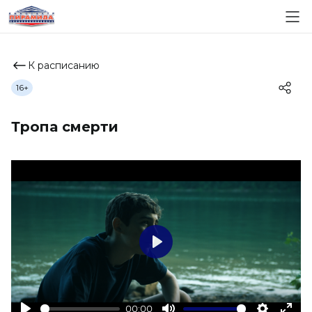
К расписанию
16+
Тропа смерти
Play
00:00