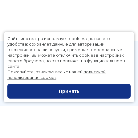
Сайт кинотеатра использует cookies для вашего
удобства: сохраняет данные для авторизации,
отслеживает ваши покупки, применяет персональные
настройки.
Вы можете отключить cookies в настройках
своего браузера, но это повлияет на функциональность
сайта.
Пожалуйста, ознакомьтесь с нашей
политикой
использования cookies
.
Расписание
Скоро в кино
Принять
Новости и акции
Служба поддержки
г. Петропавловск-Камчатский, Космический пр., д. 3а
тел.:
221-700
(автоответчик),
221-701
(заказ билетов)