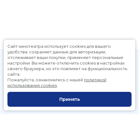
Сайт кинотеатра использует cookies для вашего
удобства: сохраняет данные для авторизации,
отслеживает ваши покупки, применяет персональные
настройки.
Вы можете отключить cookies в настройках
своего браузера, но это повлияет на функциональность
сайта.
Пожалуйста, ознакомьтесь с нашей
политикой
использования cookies
.
Расписание
Скоро в кино
Принять
Новости и акции
Служба поддержки
г. Петропавловск-Камчатский, Космический пр., д. 3а
тел.:
221-700
(автоответчик),
221-701
(заказ билетов)