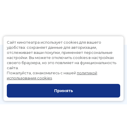
Сайт кинотеатра использует cookies для вашего
удобства: сохраняет данные для авторизации,
отслеживает ваши покупки, применяет персональные
настройки.
Вы можете отключить cookies в настройках
своего браузера, но это повлияет на функциональность
сайта.
Пожалуйста, ознакомьтесь с нашей
политикой
использования cookies
.
Расписание
Скоро в кино
Принять
Новости и акции
Служба поддержки
г. Петропавловск-Камчатский, Космический пр., д. 3а
тел.:
221-700
(автоответчик),
221-701
(заказ билетов)