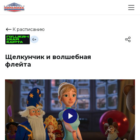
К расписанию
6+
Щелкунчик и волшебная
флейта
Play