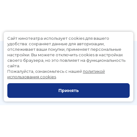
Сайт кинотеатра использует cookies для вашего
удобства: сохраняет данные для авторизации,
отслеживает ваши покупки, применяет персональные
настройки.
Вы можете отключить cookies в настройках
своего браузера, но это повлияет на функциональность
сайта.
Пожалуйста, ознакомьтесь с нашей
политикой
использования cookies
.
Расписание
Скоро в кино
Принять
Новости и акции
Служба поддержки
г. Петропавловск-Камчатский, Космический пр., д. 3а
тел.:
221-700
(автоответчик),
221-701
(заказ билетов)