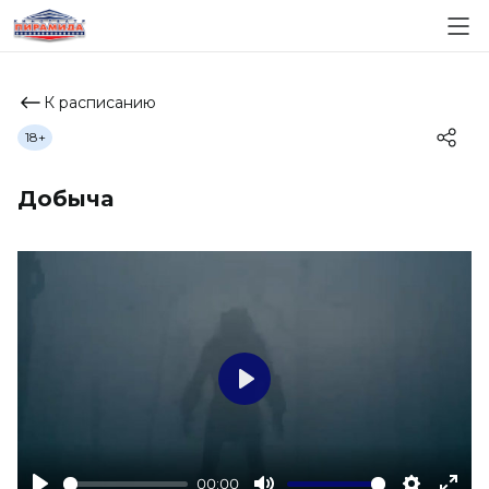
К расписанию
18+
Добыча
Play
00:00