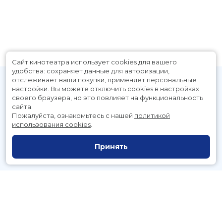
Сайт кинотеатра использует cookies для вашего
удобства: сохраняет данные для авторизации,
отслеживает ваши покупки, применяет персональные
настройки.
Вы можете отключить cookies в настройках
своего браузера, но это повлияет на функциональность
сайта.
Пожалуйста, ознакомьтесь с нашей
политикой
использования cookies
.
Расписание
Скоро в кино
Принять
Новости и акции
Служба поддержки
г. Петропавловск-Камчатский, Космический пр., д. 3а
тел.:
221-700
(автоответчик),
221-701
(заказ билетов)