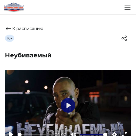
К расписанию
16+
Неубиваемый
Play
00:00