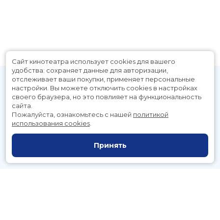
Сайт кинотеатра использует cookies для вашего
удобства: сохраняет данные для авторизации,
отслеживает ваши покупки, применяет персональные
настройки.
Вы можете отключить cookies в настройках
своего браузера, но это повлияет на функциональность
сайта.
Пожалуйста, ознакомьтесь с нашей
политикой
использования cookies
.
Расписание
Скоро в кино
Принять
Новости и акции
Служба поддержки
г. Петропавловск-Камчатский, Космический пр., д. 3а
тел.:
221-700
(автоответчик),
221-701
(заказ билетов)