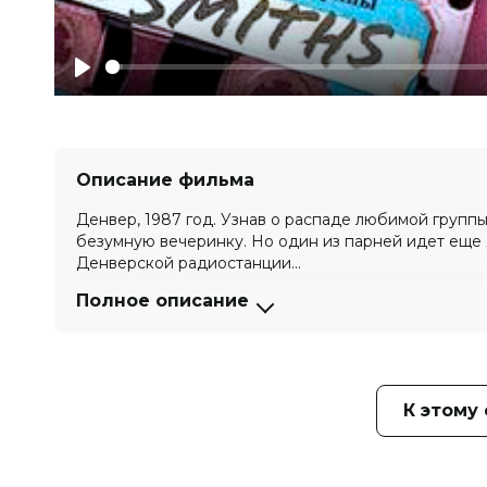
Play
Описание фильма
Денвер, 1987 год. Узнав о распаде любимой группы
безумную вечеринку. Но один из парней идет еще 
Денверской радиостанции...
Полное описание
Оценка
6.0
/ 10 (833 голоса)
5.5
/ 10 (
Год
2021
Страна
США
Режиссер
Стивен Кижак
Актеры
Хелена Ховард, Эллар Колтрейн, Е
К этому
Блур, Томас Леннон, Джо Манганье
Луккарди
Продюсеры
Кристофер Фигг, Лорриэнн Холл, Ф
Сценаристы
Стивен Кижак, Лорриэнн Холл