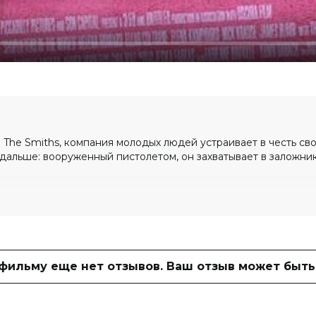
 The Smiths, компания молодых людей устраивает в честь св
дальше: вооруженный пистолетом, он захватывает в заложни
1 200 голосов)
лена Кампурис, Ник Краузе, Джеймс
 фильму еще нет отзывов. Ваш отзыв может быть
лло, Tonatiuh, Камерон Мулен, Оливия
ил Хоэлтинг