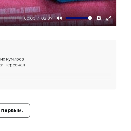
00:00
02:07
Mute
Settings
Enter
fullscree
оих кумиров
ки персонал
 первым.