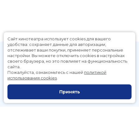
Сайт кинотеатра использует cookies для вашего
удобства: сохраняет данные для авторизации,
отслеживает ваши покупки, применяет персональные
настройки.
Вы можете отключить cookies в настройках
своего браузера, но это повлияет на функциональность
сайта.
Пожалуйста, ознакомьтесь с нашей
политикой
использования cookies
.
Расписание
Скоро в кино
Принять
Новости и акции
Служба поддержки
г. Петропавловск-Камчатский, Космический пр., д. 3а
тел.:
221-700
(автоответчик),
221-701
(заказ билетов)