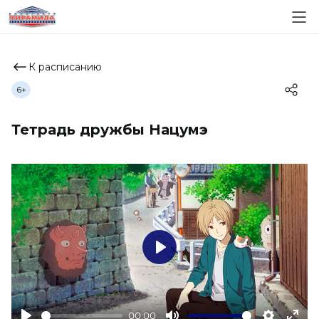
К расписанию
6+
Тетрадь дружбы Нацумэ
Play
00:00