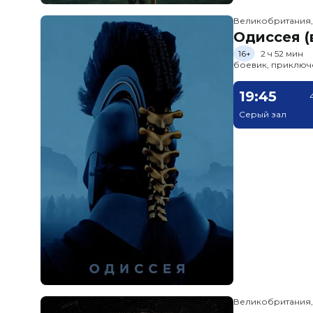
Великобритания
Одиссея (
16+
2 ч 52 мин
боевик, приключ
19:45
Серый зал
Великобритания