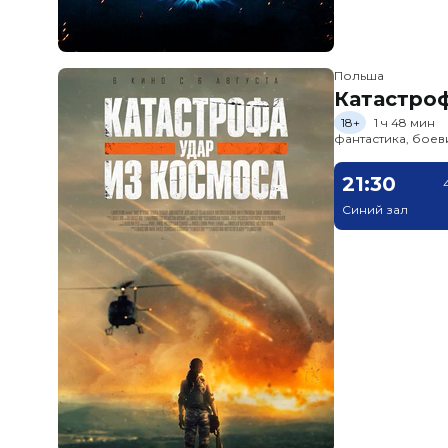
Польша
Катастроф
18+
1 ч 48 мин
фантастика, боев
21:30
Синий зал