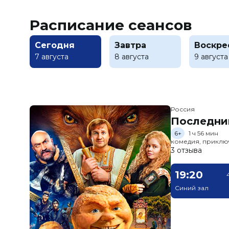
Расписание сеансов
Сегодня
Завтра
Воскре
7 августа
8 августа
9 августа
Россия
Последни
6+
1 ч 56 мин
комедия, приклю
3 отзыва
19:20
Синий зал