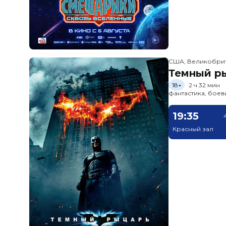
США, Великобри
Темный ры
18+
2 ч 32 мин
фантастика, боев
19:35
Красный зал