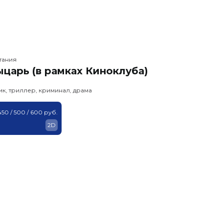
тания
царь (в рамках Киноклуба)
ик, триллер, криминал, драма
450 / 500 / 600 руб.
2D