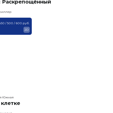
: Раскрепощённый
триллер
450 / 500 / 600 руб.
2D
ея Южная
 клетке