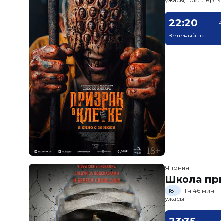
ужасы, триллер, 
22:20
Зеленый зал
Япония
Школа пр
18+
1 ч 46 мин
ужасы
23:35