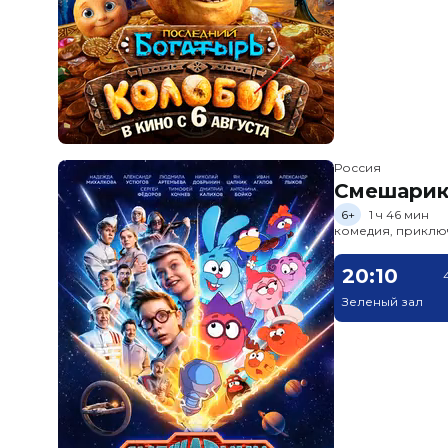
Россия
Смешарик
6+
1 ч 46 мин
комедия, приклю
20:10
Зеленый зал