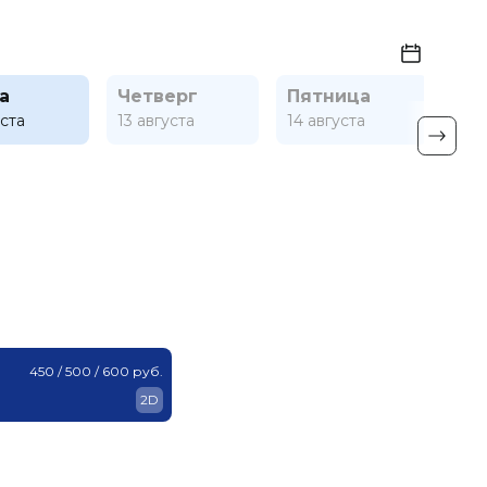
а
Четверг
Пятница
Су
уста
13 августа
14 августа
15 а
450 / 500 / 600 руб.
2D