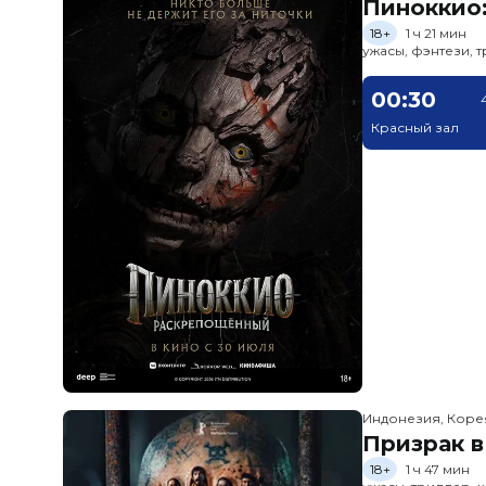
Пиноккио
18+
1 ч 21 мин
ужасы, фэнтези, 
00:30
Красный зал
Индонезия, Кор
Призрак в
18+
1 ч 47 мин