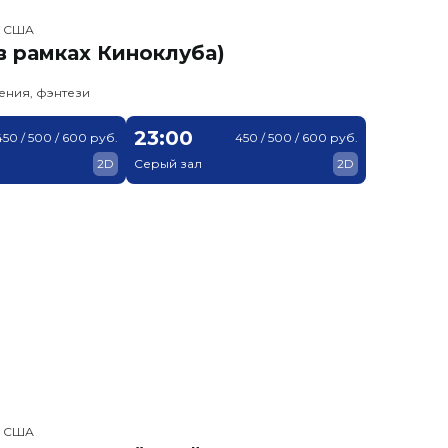
, США
в рамках Киноклуба)
ения, фэнтези
23:00
450 / 500 / 600 руб.
450 / 500 / 600 руб.
2D
Серый зал
2D
, США