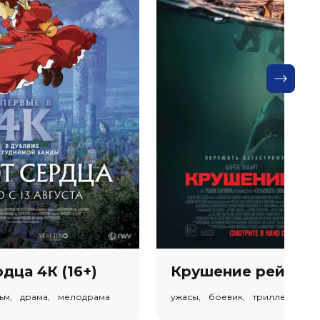
дца 4К (16+)
Крушение рейса (1
ьм, драма, мелодрама
ужасы, боевик, триллер