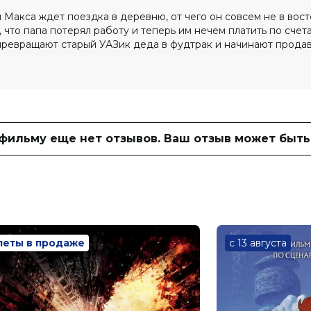
Макса ждет поездка в деревню, от чего он совсем не в вост
 что папа потерял работу и теперь им нечем платить по счет
превращают старый УАЗик деда в фудтрак и начинают продав
 фильму еще нет отзывов. Ваш отзыв может быть
рилл Ермаков, Валентина Мазунина,
 Ингрид Олеринская, Ирина Кобзева,
Ольга Галузинская
ой
леты в продаже
с 13 августа