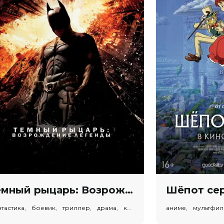
Темный рыцарь: Возрождение легенды (в рамках Киноклуба) (18+)
Шёпот сер
фантастика, боевик, триллер, драма, криминал
аниме, мультфил