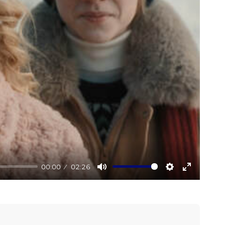
00:00
02:26
Mute
Settings
Enter
fullscree