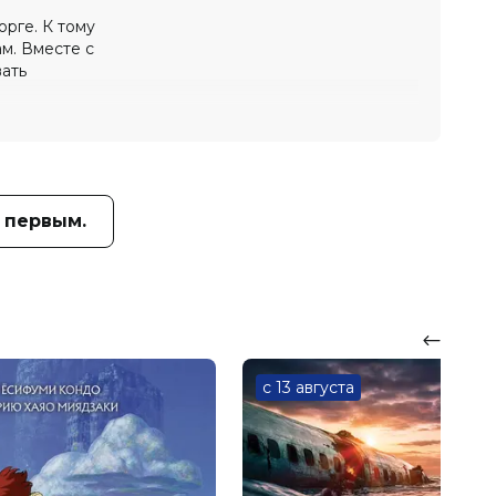
орге. К тому
ам. Вместе с
ать
 первым.
с 13 августа