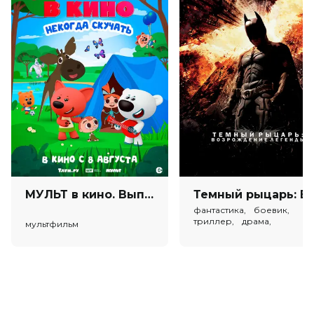
В прокате
с 29 ноября до 26 декабря
МУЛЬТ в кино. Выпуск №198. Некогда скучать (0+)
Темный рыцарь: Возрождение легенды (в
фантастика, боевик,
триллер, драма,
мультфильм
криминал