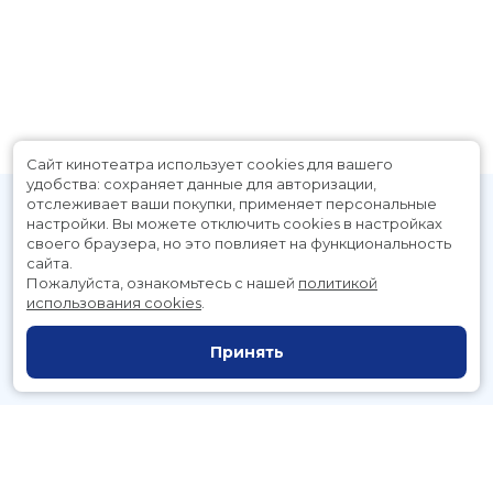
Сайт кинотеатра использует cookies для вашего
удобства: сохраняет данные для авторизации,
отслеживает ваши покупки, применяет персональные
настройки.
Вы можете отключить cookies в настройках
своего браузера, но это повлияет на функциональность
сайта.
Пожалуйста, ознакомьтесь с нашей
политикой
использования cookies
.
Расписание
Скоро в кино
Принять
Новости и акции
Служба поддержки
г. Петропавловск-Камчатский, Космический пр., д. 3а
тел.:
221-700
(автоответчик),
221-701
(заказ билетов)