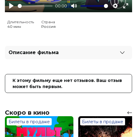
00:00
Play
Mute
Settings
Ente
full
Длительность
Страна
40 мин
Россия
Описание фильма
Фиксики отправляются в удивительное путешествие
сквозь время! Альт, Симка и Нолик познакомятся с
великими изобретениями: от древних механизмов до
К этому фильму еще нет отзывов. Ваш отзыв
смелых идей Циолковского и Франклина. Вместе
может быть первым.
герои узнают, как открытия прошлого становятся
частью нашего будущего и превращают науку в
настоящее приключение!
Скоро в кино
Год
2025
Страна
Россия
Билеты в продаже
Билеты в продаже
Жанр
мультфильм
Длительность
40 мин