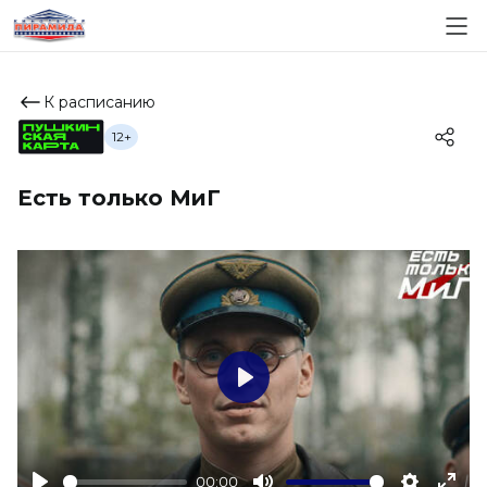
К расписанию
12+
Есть только МиГ
Play
00:00