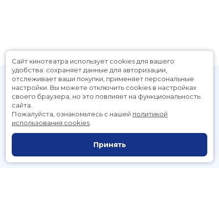
Сайт кинотеатра использует cookies для вашего
удобства: сохраняет данные для авторизации,
отслеживает ваши покупки, применяет персональные
настройки.
Вы можете отключить cookies в настройках
своего браузера, но это повлияет на функциональность
сайта.
Пожалуйста, ознакомьтесь с нашей
политикой
использования cookies
.
Расписание
Скоро в кино
Принять
Новости и акции
Служба поддержки
г. Петропавловск-Камчатский, Космический пр., д. 3а
тел.:
221-700
(автоответчик),
221-701
(заказ билетов)