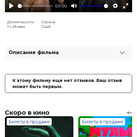
00:00
Play
Mute
Settings
Ente
full
Длительность
Страна
1 ч 25 мин
США
Описание фильма
Только один человек обладает особым набором
навыков, чтобы возглавить полицейский отряд и
спасти мир.
К этому фильму еще нет отзывов. Ваш отзыв
может быть первым.
Оценка
6.2
/ 10 (45 144 голоса)
6.3
/ 10 (121 000 голосов)
Год
2025
Страна
США
Скоро в кино
Слоган
—
Режиссер
Акива Шаффер
Билеты в продаже
Билеты в продаже
Актеры
Лиам Нисон, Пол Уолтер Хаузер,
Памела Андерсон, Кевин Дюран,