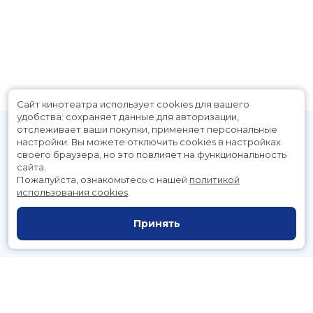
Сайт кинотеатра использует cookies для вашего
удобства: сохраняет данные для авторизации,
отслеживает ваши покупки, применяет персональные
настройки.
Вы можете отключить cookies в настройках
своего браузера, но это повлияет на функциональность
сайта.
Пожалуйста, ознакомьтесь с нашей
политикой
использования cookies
.
Расписание
Скоро в кино
Принять
Новости и акции
Служба поддержки
г. Петропавловск-Камчатский, Космический пр., д. 3а
тел.:
221-700
(автоответчик),
221-701
(заказ билетов)