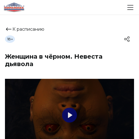
К расписанию
18+
Женщина в чёрном. Невеста
дьявола
Play