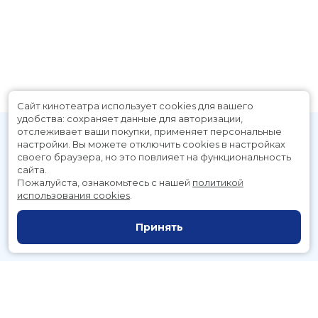
Сайт кинотеатра использует cookies для вашего
удобства: сохраняет данные для авторизации,
отслеживает ваши покупки, применяет персональные
настройки.
Вы можете отключить cookies в настройках
своего браузера, но это повлияет на функциональность
сайта.
Пожалуйста, ознакомьтесь с нашей
политикой
использования cookies
.
Расписание
Скоро в кино
Принять
Новости и акции
Служба поддержки
г. Петропавловск-Камчатский, Космический пр., д. 3а
тел.:
221-700
(автоответчик),
221-701
(заказ билетов)