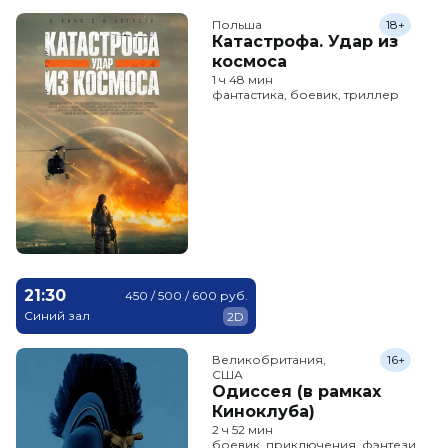
Польша
18+
Катастрофа. Удар из
космоса
1 ч 48 мин
фантастика, боевик, триллер
21:30
450 / 500 / 600 руб.
Синий зал
2D
Великобритания,

16+
США
Одиссея (в рамках
Киноклуба)
2 ч 52 мин
боевик, приключения, фэнтези