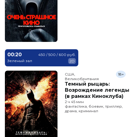
00:20
450 / 500 / 600 руб.
Зеленый зал
2D
США,

18+
Великобритания
Темный рыцарь:
Возрождение легенды
(в рамках Киноклуба)
2 ч 45 мин
фантастика, боевик, триллер,
драма, криминал