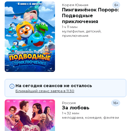
Корея Южная
6+
Пингвинёнок Пороро:
Подводные
приключения
1 ч 11 мин
мультфильм, детский,
приключения
На сегодня сеансов не осталось
Ближайший сеанс завтра в 11:30
Россия
16+
За любовь
1 ч 32 мин
мелодрама, комедия, фэнтези