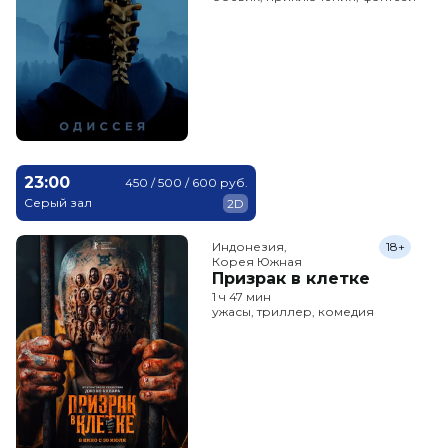
23:00
450 / 500 / 600 руб.
Серый зал
2D
Индонезия,

18+
Корея Южная
Призрак в клетке
1 ч 47 мин
ужасы, триллер, комедия