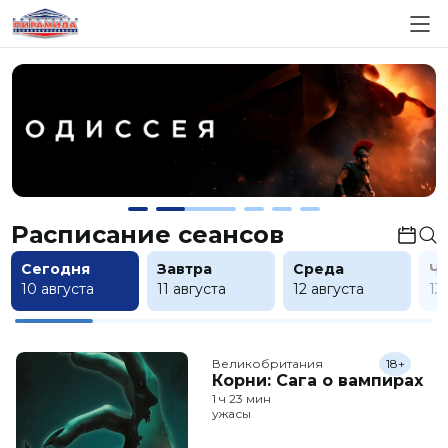
Расписание сеансов
Сегодня
Завтра
Среда
Ч
10 августа
11 августа
12 августа
13
Великобритания
18+
Корни: Сага о вампирах
1 ч 23 мин
ужасы