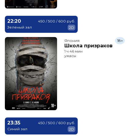
22:20
450 / 500 / 600 руб.
Зеленый зал
2D
Япония
18+
Школа призраков
1 ч 46 мин
ужасы
23:35
450 / 500 / 600 руб.
Синий зал
2D