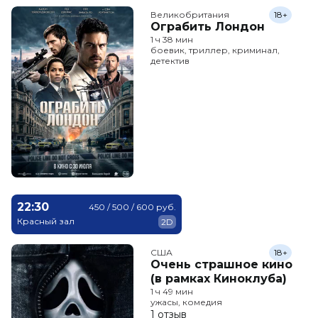
Великобритания
18+
Ограбить Лондон
1 ч 38 мин
боевик, триллер, криминал,
детектив
22:30
450 / 500 / 600 руб.
Красный зал
2D
США
18+
Очень страшное кино
(в рамках Киноклуба)
1 ч 49 мин
ужасы, комедия
1 отзыв