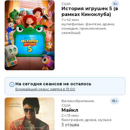
США
6+
История игрушек 5 (в
рамках Киноклуба)
1 ч 42 мин
мультфильм, фэнтези, драма,
комедия, приключения,
семейный
На сегодня сеансов не осталось
Ближайший сеанс завтра в 13:00
Великобритания,

18+
США
Майкл
2 ч 13 мин
биография, драма, музыка
3 отзыва