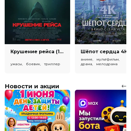
Крушение рейса (18+)
Ш
аниме, мультфильм,
ужасы, боевик, триллер
драма, мелодрама
Новости и акции