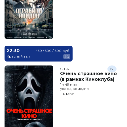
22:30
450 / 500 / 600 руб.
Красный зал
2D
США
18+
Очень страшное кино
(в рамках Киноклуба)
1 ч 49 мин
ужасы, комедия
1 отзыв