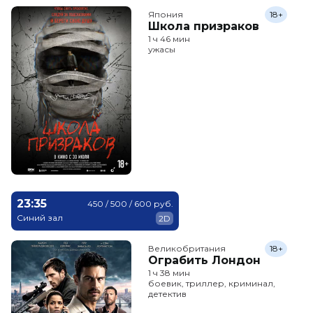
Япония
18+
Школа призраков
1 ч 46 мин
ужасы
23:35
450 / 500 / 600 руб.
Синий зал
2D
Великобритания
18+
Ограбить Лондон
1 ч 38 мин
боевик, триллер, криминал,
детектив