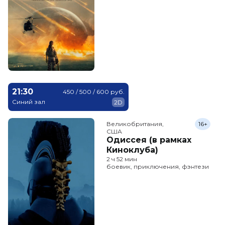
21:30
450 / 500 / 600 руб.
Синий зал
2D
Великобритания,

16+
США
Одиссея (в рамках
Киноклуба)
2 ч 52 мин
боевик, приключения, фэнтези