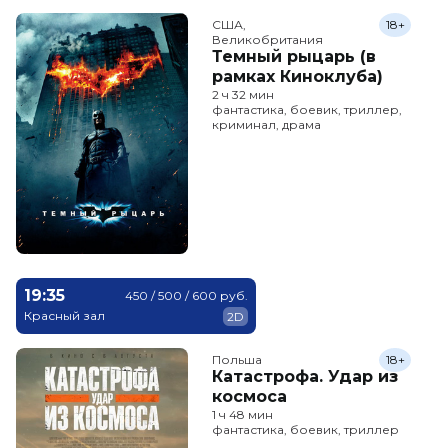
США,

18+
Великобритания
Темный рыцарь (в
рамках Киноклуба)
2 ч 32 мин
фантастика, боевик, триллер,
криминал, драма
19:35
450 / 500 / 600 руб.
Красный зал
2D
Польша
18+
Катастрофа. Удар из
космоса
1 ч 48 мин
фантастика, боевик, триллер