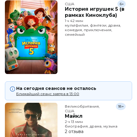
США
6+
История игрушек 5 (в
рамках Киноклуба)
1 ч 42 мин
мультфильм, фэнтези, драма,
комедия, приключения,
семейный
На сегодня сеансов не осталось
Ближайший сеанс завтра в 13:00
Великобритания,

18+
США
Майкл
2 ч 13 мин
биография, драма, музыка
2 отзыва