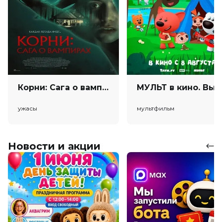
Корни: Сага о вампирах (18+)
МУЛЬТ в
ужасы
мультфильм
Новости и акции