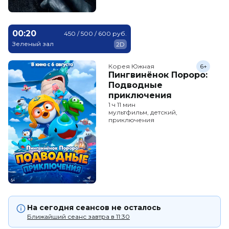
00:20
450 / 500 / 600 руб.
Зеленый зал
2D
Корея Южная
6+
Пингвинёнок Пороро:
Подводные
приключения
1 ч 11 мин
мультфильм, детский,
приключения
На сегодня сеансов не осталось
Ближайший сеанс завтра в 11:30