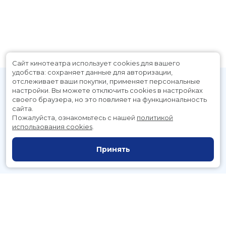
В прокате
с 7 августа до 27 августа
Сайт кинотеатра использует cookies для вашего
удобства: сохраняет данные для авторизации,
отслеживает ваши покупки, применяет персональные
настройки.
Вы можете отключить cookies в настройках
своего браузера, но это повлияет на функциональность
сайта.
Пожалуйста, ознакомьтесь с нашей
политикой
использования cookies
.
Расписание
Скоро в кино
Принять
Новости и акции
Служба поддержки
г. Петропавловск-Камчатский, Космический пр., д. 3а
тел.:
221-700
(автоответчик),
221-701
(заказ билетов)