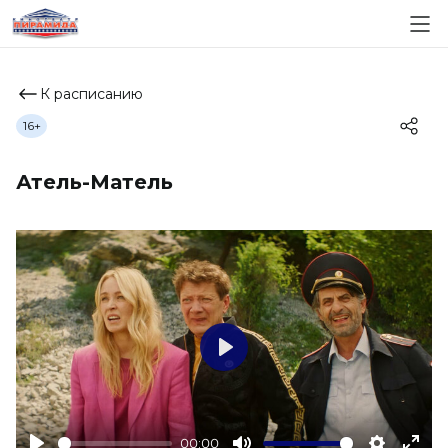
К расписанию
16+
Атель-Матель
Play
00:00