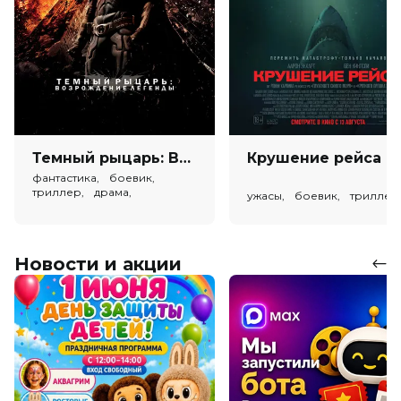
Темный рыцарь: Возрождение легенды (в рамках Киноклуба) (18+)
Крушен
фантастика, боевик,
триллер, драма,
ужасы, боевик, триллер
криминал
Новости и акции