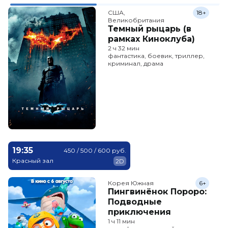
США,

18+
Великобритания
Темный рыцарь (в
рамках Киноклуба)
2 ч 32 мин
фантастика, боевик, триллер,
криминал, драма
19:35
450 / 500 / 600 руб.
Красный зал
2D
Корея Южная
6+
Пингвинёнок Пороро:
Подводные
приключения
1 ч 11 мин