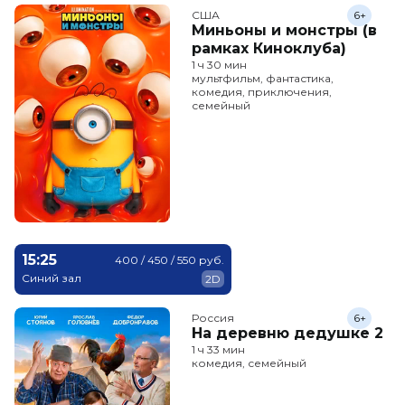
США
6+
Миньоны и монстры (в
рамках Киноклуба)
1 ч 30 мин
мультфильм, фантастика,
комедия, приключения,
семейный
15:25
400 / 450 / 550 руб.
Синий зал
2D
Россия
6+
На деревню дедушке 2
1 ч 33 мин
комедия, семейный