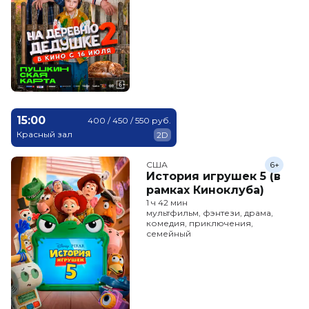
15:00
400 / 450 / 550 руб.
Красный зал
2D
США
6+
История игрушек 5 (в
рамках Киноклуба)
1 ч 42 мин
мультфильм, фэнтези, драма,
комедия, приключения,
семейный