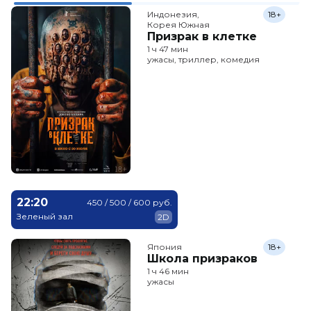
Индонезия,

18+
Корея Южная
Призрак в клетке
1 ч 47 мин
ужасы, триллер, комедия
22:20
450 / 500 / 600 руб.
Зеленый зал
2D
Япония
18+
Школа призраков
1 ч 46 мин
ужасы