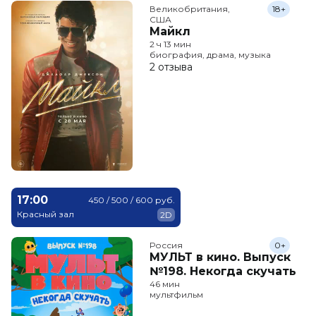
Великобритания,

18+
США
Майкл
2 ч 13 мин
биография, драма, музыка
2 отзыва
17:00
450 / 500 / 600 руб.
Красный зал
2D
Россия
0+
МУЛЬТ в кино. Выпуск
№198. Некогда скучать
46 мин
мультфильм