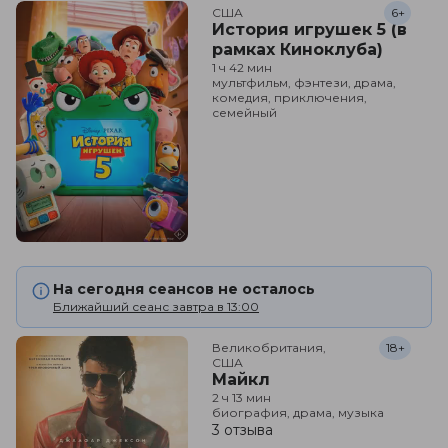
США
6+
История игрушек 5 (в
рамках Киноклуба)
1 ч 42 мин
мультфильм, фэнтези, драма,
комедия, приключения,
семейный
На сегодня сеансов не осталось
Ближайший сеанс завтра в 13:00
Великобритания,

18+
США
Майкл
2 ч 13 мин
биография, драма, музыка
3 отзыва