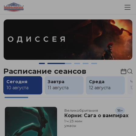
Расписание сеансов
Сегодня
Завтра
Среда
Ч
10 августа
11 августа
12 августа
13
Великобритания
18+
Корни: Сага о вампирах
1 ч 23 мин
ужасы