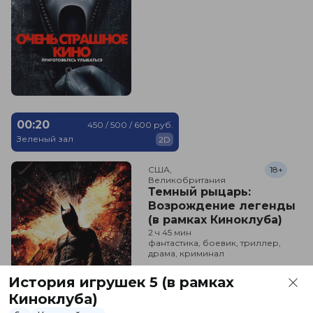
00:20
450 / 500 / 600 руб.
Зеленый зал
2D
США,

18+
Великобритания
Темный рыцарь:
Возрождение легенды
(в рамках Киноклуба)
2 ч 45 мин
фантастика, боевик, триллер,
драма, криминал
История игрушек 5 (в рамках
Киноклуба)