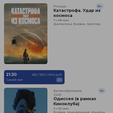
Польша
18+
Катастрофа. Удар из
космоса
1 ч 48 мин
фантастика, боевик, триллер
21:30
450 / 500 / 600 руб.
Синий зал
2D
Великобритания,

16+
США
Одиссея (в рамках
Киноклуба)
2 ч 52 мин
боевик, приключения, фэнтези