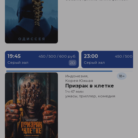
19:45
23:00
450 / 500 / 600 руб.
450 / 500 / 
Серый зал
Серый зал
2D
Индонезия,

18+
Корея Южная
Призрак в клетке
1 ч 47 мин
ужасы, триллер, комедия