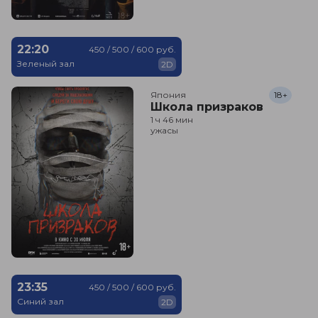
22:20
450 / 500 / 600 руб.
Зеленый зал
2D
Япония
18+
Школа призраков
1 ч 46 мин
ужасы
23:35
450 / 500 / 600 руб.
Синий зал
2D