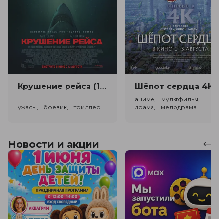
Крушение рейса (18+)
Ш
аниме, мультфильм,
ужасы, боевик, триллер
драма, мелодрама
Новости и акции