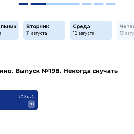
льник
Вторник
Среда
Четв
а
11 августа
12 августа
13 авг
ино. Выпуск №198. Некогда скучать
200 руб.
2D