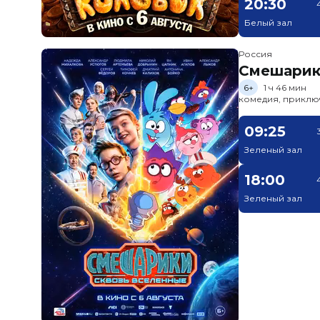
20:30
Белый зал
Россия
Смешарик
6+
1 ч 46 мин
комедия, приклю
09:25
Зеленый зал
18:00
Зеленый зал