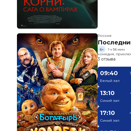
Россия
Последни
6+
1 ч 56 мин
комедия, приклю
3 отзыва
09:40
Белый зал
13:10
Синий зал
17:10
Синий зал