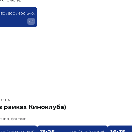
ик, триллер
450 / 500 / 600 руб.
2D
, США
в рамках Киноклуба)
ения, фэнтези
13:25
16:35
350 / 400 / 450 руб.
400 / 450 / 550 руб.