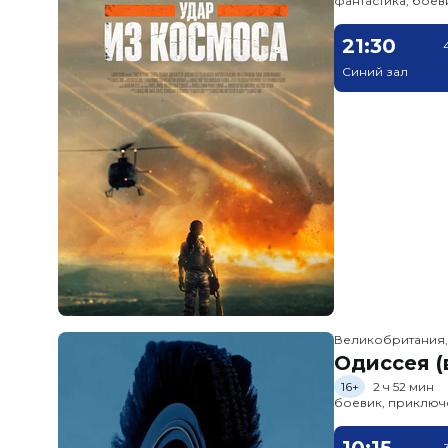
фантастика, боев
21:30
Синий зал
Великобритания
Одиссея (
16+
2 ч 52 мин
боевик, приключ
10:15