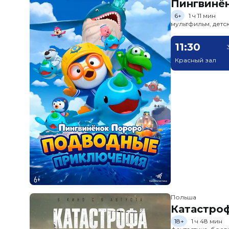
Пингвинё
6+
1 ч 11 мин
мультфильм, детс
11:30
Красный зал
Польша
Катастроф
18+
1 ч 48 мин