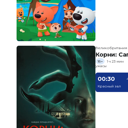
Великобритания
Корни: Са
18+
1 ч 23 мин
ужасы
00:30
Красный зал