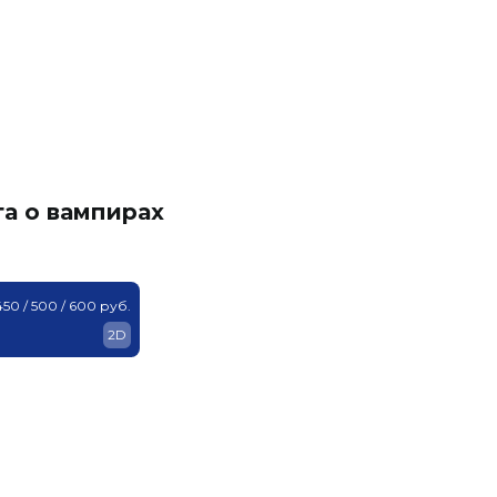
га о вампирах
450 / 500 / 600 руб.
2D