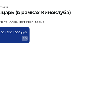
тания
царь (в рамках Киноклуба)
ик, триллер, криминал, драма
450 / 500 / 600 руб.
2D