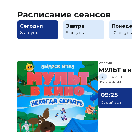
Расписание сеансов
Сегодня
Завтра
Понеде
8 августа
9 августа
10 август
Россия
МУЛЬТ в к
0+
46 мин
мультфильм
09:25
Серый зал