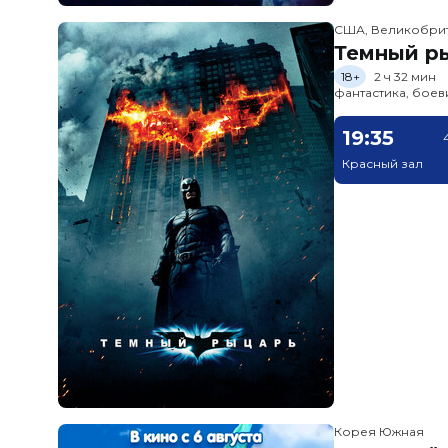
США, Великобри
Темный ры
18+
2 ч 32 мин
фантастика, боев
19:35
Красный зал
Корея Южная