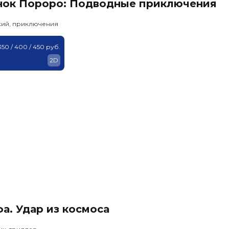
нок Пороро: Подводные приключения
кий, приключения
350 / 400 / 450 руб.
2D
а. Удар из космоса