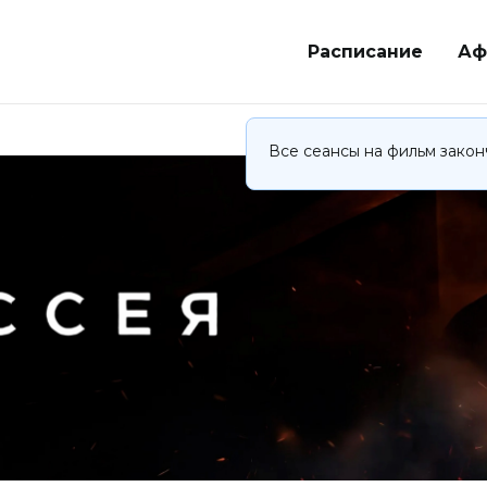
Расписание
Аф
Все сеансы на фильм закон