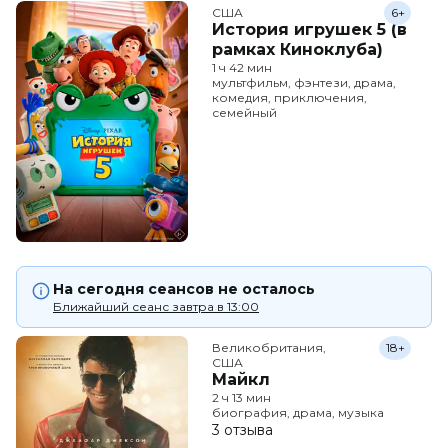
США
6+
История игрушек 5 (в
рамках Киноклуба)
1 ч 42 мин
мультфильм, фэнтези, драма,
комедия, приключения,
семейный
На сегодня сеансов не осталось
Ближайший сеанс завтра в 13:00
Великобритания,

18+
США
Майкл
2 ч 13 мин
биография, драма, музыка
3 отзыва