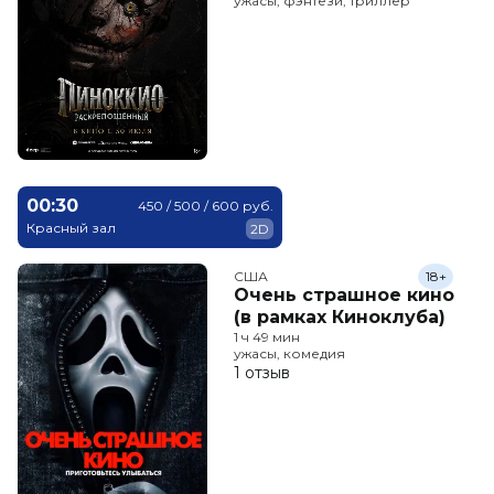
ужасы, фэнтези, триллер
00:30
450 / 500 / 600 руб.
Красный зал
2D
США
18+
Очень страшное кино
(в рамках Киноклуба)
1 ч 49 мин
ужасы, комедия
1 отзыв