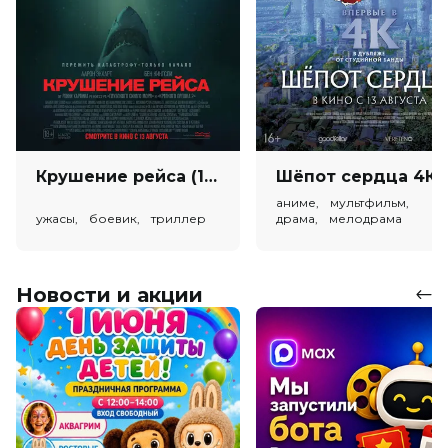
Крушение рейса (18+)
Ш
аниме, мультфильм,
ужасы, боевик, триллер
драма, мелодрама
Новости и акции