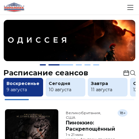
Расписание сеансов
Воскресенье
Сегодня
Завтра
С
9 августа
10 августа
11 августа
12
Великобритания,

18+
США
Пиноккио:
Раскрепощённый
1 ч 21 мин