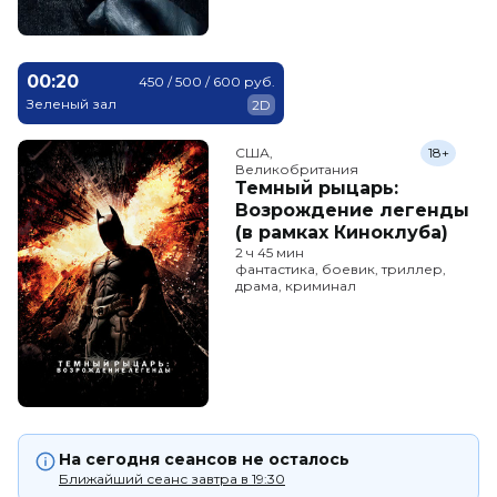
00:20
450 / 500 / 600 руб.
Зеленый зал
2D
США,

18+
Великобритания
Темный рыцарь:
Возрождение легенды
(в рамках Киноклуба)
2 ч 45 мин
фантастика, боевик, триллер,
драма, криминал
На сегодня сеансов не осталось
Ближайший сеанс завтра в 19:30