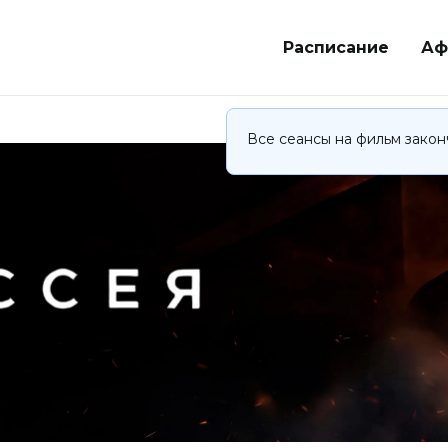
Расписание
Аф
Все сеансы на фильм закон