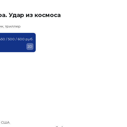
а. Удар из космоса
ик, триллер
450 / 500 / 600 руб.
2D
, США