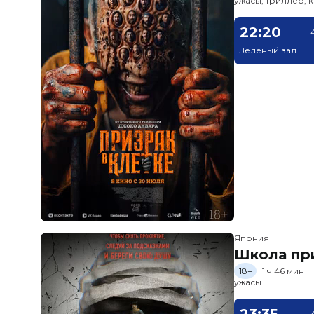
ужасы, триллер, 
22:20
Зеленый зал
Япония
Школа пр
18+
1 ч 46 мин
ужасы
23:35