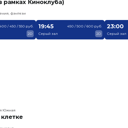
в рамках Киноклуба)
ения, фэнтези
19:45
23:00
400 / 450 / 550 руб.
450 / 500 / 600 руб.
2D
Серый зал
2D
Серый зал
ея Южная
 клетке