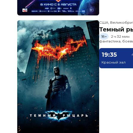
США, Великобри
Темный ры
18+
2 ч 32 мин
фантастика, боев
19:35
Красный зал