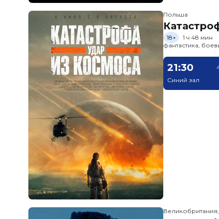
Польша
Катастроф
18+
1 ч 48 мин
фантастика, боев
21:30
Синий зал
Великобритания