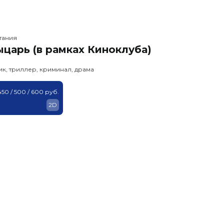
тания
царь (в рамках Киноклуба)
ик, триллер, криминал, драма
450 / 500 / 600 руб.
2D