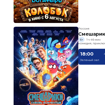
Россия
Смешарик
6+
1 ч 46 мин
комедия, приклю
18:00
Зеленый зал