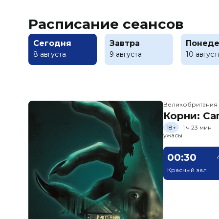
Расписание сеансов
Сегодня
Завтра
Понеде
8 августа
9 августа
10 август
Великобритания
Корни: Са
18+
1 ч 23 мин
ужасы
00:30
Красный зал