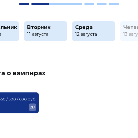
льник
Вторник
Среда
Четв
а
11 августа
12 августа
13 авг
га о вампирах
450 / 500 / 600 руб.
2D