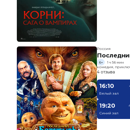
Россия
Последни
6+
1 ч 56 мин
комедия, приклю
4 отзыва
16:10
Белый зал
19:20
Синий зал