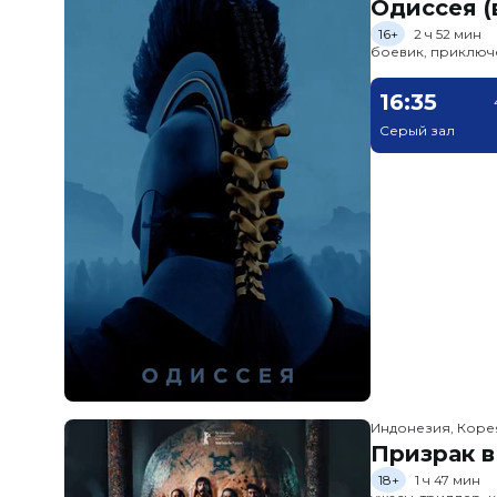
Одиссея (
16+
2 ч 52 мин
боевик, приключ
16:35
Серый зал
Индонезия, Кор
Призрак в
18+
1 ч 47 мин