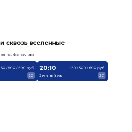
и сквозь вселенные
чения, фантастика
20:10
450 / 500 / 600 руб.
450 / 500 / 600 руб.
2D
Зеленый зал
2D